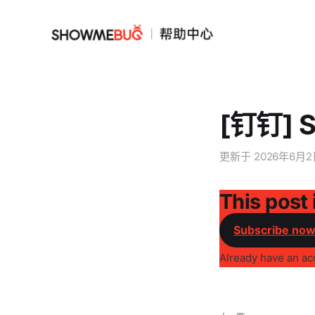
[钉钉] 
更新于
2026年6月
This post 
Subscribe no
Already have an a